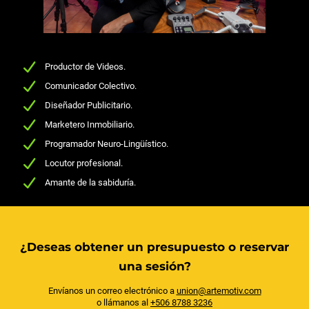
Productor de Videos.
Comunicador Colectivo.
Diseñador Publicitario.
Marketero Inmobiliario.
Programador Neuro-Lingüístico.
Locutor profesional.
Amante de la sabiduría.
¿Deseas obtener un presupuesto o reservar
una sesión?
Envíanos un correo electrónico a
union@artemotiv.com
o llámanos al
+506 8788 3236