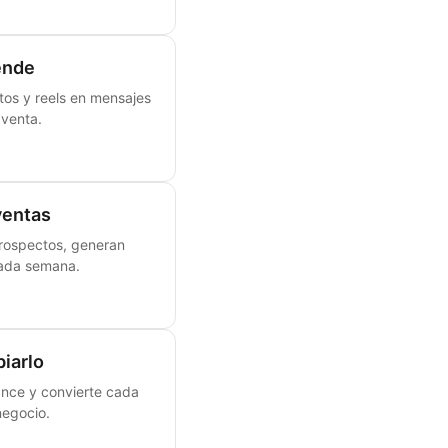
ende
otos y reels en mensajes
 venta.
ventas
rospectos, generan
cada semana.
iarlo
ance y convierte cada
negocio.