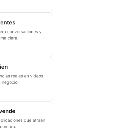
ientes
nera conversaciones y
rma clara.
ien
ncias reales en videos
u negocio.
 vende
ublicaciones que atraen
 compra.