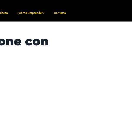
ncheza
¿Cómo Emprender?
Contacto
hone con