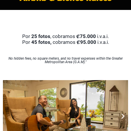
Por
25 fotos
, cobramos
₡75.000
i.v.a.i.
Por
45 fotos,
cobramos
₡95.000
i.v.a.i.
No hidden fees, no square meters, and no travel expenses within the Greater
Metropolitan Area (G.A.M)."