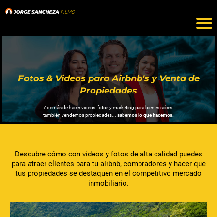
Fotos & Videos para Airbnb's y Venta de
Propiedades
Además de hacer videos, fotos y marketing para bienes raíces,
también vendemos propiedades...
sabemos lo que hacemos.
Descubre cómo con videos y fotos de alta calidad puedes
para atraer clientes para tu airbnb, compradores y hacer que
tus propiedades se destaquen en el competitivo mercado
inmobiliario.