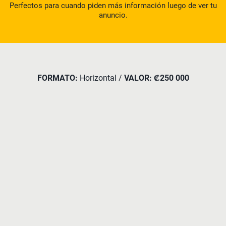
Perfectos para cuando piden más información luego de ver tu
anuncio.
FORMATO:
Horizontal /
VALOR: ₡250 000